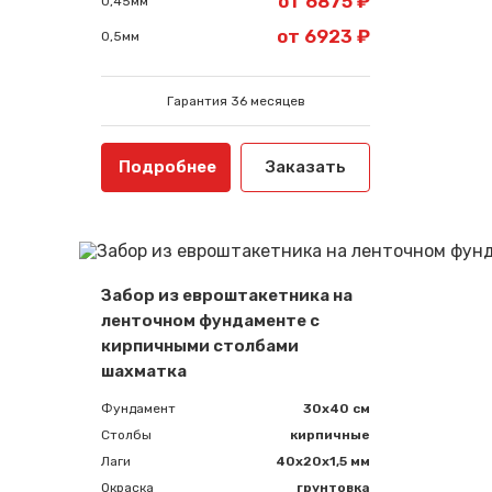
от 6875 ₽
0,45мм
от 6923 ₽
0,5мм
Гарантия 36 месяцев
Подробнее
Заказать
Забор из евроштакетника на
ленточном фундаменте с
кирпичными столбами
шахматка
Фундамент
30x40 см
Столбы
кирпичные
Лаги
40х20х1,5 мм
Окраска
грунтовка