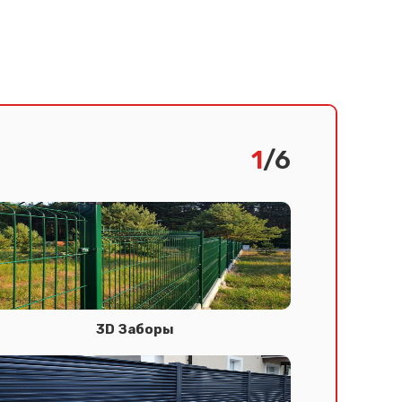
1
/6
3D Заборы