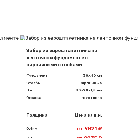
Сообщение успешно отправлено
Забор из евроштакетника на
Спасибо за обращение, наш специалист свяжется с Вами.
ленточном фундаменте с
кирпичными столбами
Фундамент
30x40 см
Столбы
кирпичные
Лаги
40х20х1,5 мм
Окраска
грунтовка
Толщина
Цена за п.м.
от 9821 ₽
0,4мм