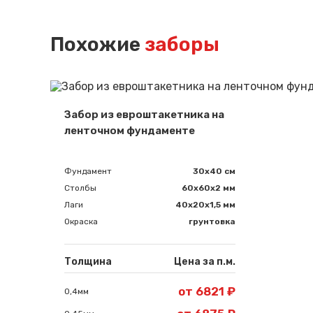
Похожие
заборы
Забор из евроштакетника на
ленточном фундаменте
Фундамент
30x40 см
Столбы
60х60х2 мм
Лаги
40х20х1,5 мм
Окраска
грунтовка
Толщина
Цена за п.м.
от 6821 ₽
0,4мм