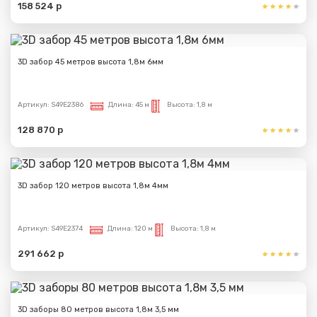
158 524 р
Сообщение успешно
3D забор 45 метров высота 1,8м 6мм
отправлено
Спасибо за обращение, наш специалист свяжется с
Артикул:
S49E2386
Длина:
45 м
Высота:
1,8 м
Вами.
128 870 р
3D забор 120 метров высота 1,8м 4мм
Артикул:
S49E2374
Длина:
120 м
Высота:
1,8 м
291 662 р
3D заборы 80 метров высота 1,8м 3,5 мм