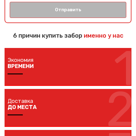
Отправить
6 причин купить забор
именно у нас
1
Экономия
ВРЕМЕНИ
2
Изготовление забора занимает 1-7 дней в
зависимости от длины забора, способа монтажа и
Доставка
наличия ворот и калиток.
ДО МЕСТА
Мы доставляем комплектующие забора на любой