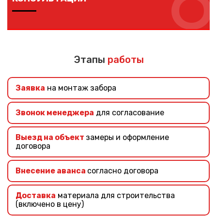
6
Если вы не знаете, какой забор выбрать – наши
специалисты помогут подобрать подходящий забор
учитывая ваши требования и финансовые
Этапы
работы
возможности.
Заявка
на монтаж забора
Звонок менеджера
для согласование
Выезд на объект
замеры и оформление
договора
Внесение аванса
согласно договора
Доставка
материала для строительства
(включено в цену)