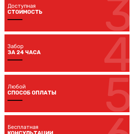
3
объект в вашем городе в кратчайшие сроки
Доступная
собственным транспортом.
СТОИМОСТЬ
4
Мы предлагаем вам любые виды заборов, цветовых
решений по конкурентной цене.
Забор
ЗА 24 ЧАСА
5
Наши монтажники устанавливают заборы
протяженностью до 40 метров за один рабочий день.
Любой
СПОСОБ ОПЛАТЫ
Оплачивайте покупку любым удобным для вас
способом: наличными, банковской карточкой,
Бесплатная
безналичным расчетом.
КОНСУЛЬТАЦИИ