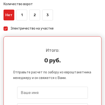
Количество ворот
Нет
1
2
3
Сообщение успешно
Электричество на участке
отправлено
Спасибо за обращение, наш специалист свяжется с
Вами.
Итого:
0 руб.
Отправьте расчет по забору из евроштакетника
менеджеру и он свяжется с Вами.