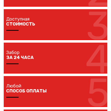
3
Мы доставляем комплектующие забора на любой
объект в вашем городе в кратчайшие сроки
Доступная
собственным транспортом.
СТОИМОСТЬ
4
Мы предлагаем вам любые виды заборов, цветовых
решений по конкурентной цене.
Забор
ЗА 24 ЧАСА
5
Наши монтажники устанавливают заборы
протяженностью до 40 метров за один рабочий день.
Любой
СПОСОБ ОПЛАТЫ