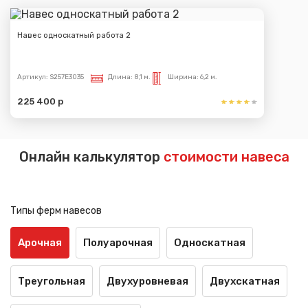
Навес односкатный работа 2
Артикул:
S257E3035
Длина:
8,1 м.
Ширина:
6,2 м.
225 400 р
Онлайн калькулятор
стоимости навеса
Типы ферм навесов
Арочная
Полуарочная
Односкатная
Треугольная
Двухуровневая
Двухскатная