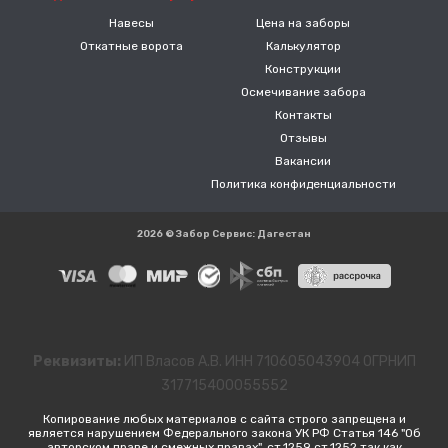
Навесы
Цена на заборы
Откатные ворота
Калькулятор
Конструкции
Осмечивание забора
Контакты
Отзывы
Вакансии
Политика конфиденциальности
2026 © Забор Сервис: Дагестан
Реквизиты:
ИП Власов А.В. ИНН 710605043904 ОГРНИП
317715400055552
Копирование любых материалов с сайта строго запрещена и
является нарушением Федерального закона УК РФ Статья 146 "Об
авторском праве и смежных правах", ст.1259 ст.1252 так как