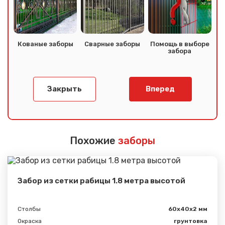
Кованые заборы
Сварные заборы
Помощь в выборе
забора
Закрыть
Вперед
Похожие
заборы
Сообщение успешно
отправлено
Забор из сетки рабицы 1.8 метра высотой
Спасибо за обращение, наш специалист свяжется с
Вами.
Столбы
60х40х2 мм
Окраска
грунтовка