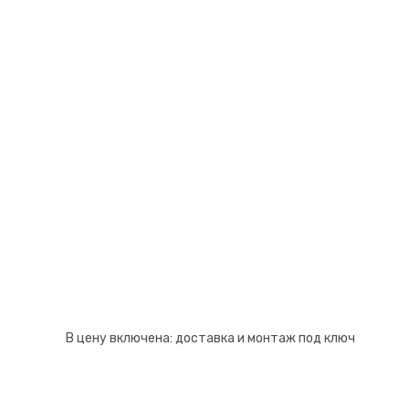
Псков
Южно-Сахалинск
Ростов-на-Дону
Якутск
Рязань
Cанкт-Петербург
Самара
Саранск
В цену включена:
доставка и монтаж под ключ