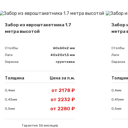
Забор из евроштакетника 1.7
Забор 
метра высотой
метра 
Сообщение успешно отправлено
Столбы
60х60х2 мм
Столбы
Лаги
40х20х1,5 мм
Лаги
Окраска
грунтовка
Окраска
Спасибо за обращение, наш специалист свяжется с Вами.
Толщина
Цена за п.м.
Толщи
от 2178 ₽
0,4мм
0,4мм
от 2232 ₽
0,45мм
0,45мм
от 2280 ₽
0,5мм
0,5мм
Гарантия 36 месяцев