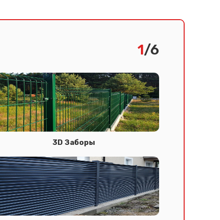
1
/6
3D Заборы