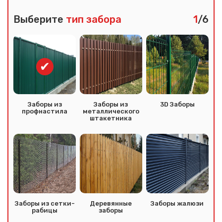
Выберите
тип забора
1
/6
Заборы из
Заборы из
3D Заборы
профнастила
металлического
штакетника
Сообщение успешно
отправлено
Спасибо за обращение, наш специалист свяжется с
Вами.
Заборы из сетки-
Деревянные
Заборы жалюзи
рабицы
заборы